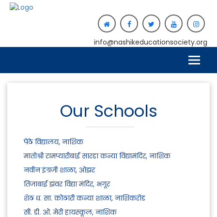
info@nashikeducationsociety.org
Our Schools
पेठे विद्यालय, नाशिक
मातोश्री रामप्यारीबाई सारडा कन्या विद्यामंदिर, नाशिक
नवीन इंग्रजी शाळा, ओझर
तिजाबाई झंवर विद्या मंदिर, भगूर
शेठ ध. सा. कोठारी कन्या शाळा, नाशिकरोड
सी. डी. ओ. मेरी हायस्कूल, नाशिक